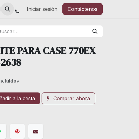
Iniciar sesión
Contáctenos
EITE PARA CASE 770EX
2638
ncluidos
adir a la cesta
Comprar ahora