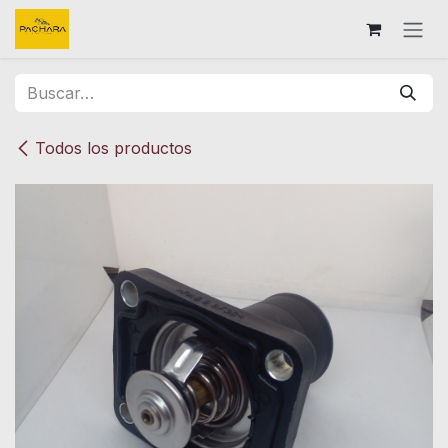
Ir al contenido
Todos los productos