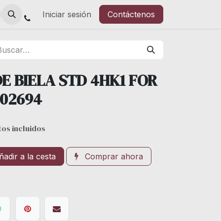
Iniciar sesión
Contáctenos
E BIELA STD 4HK1 FOR
802694
os incluidos
adir a la cesta
Comprar ahora