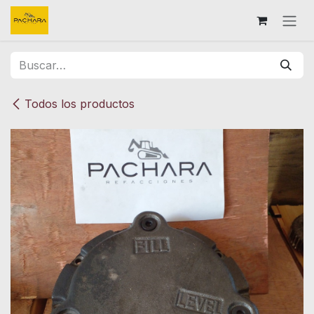
Ir al contenido
Todos los productos