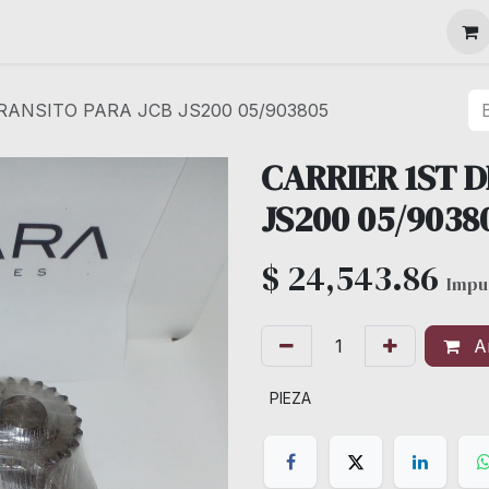
MAQUINARIA
RANSITO PARA JCB JS200 05/903805
CARRIER 1ST 
JS200 05/9038
$
24,543.86
Impu
Añ
PIEZA