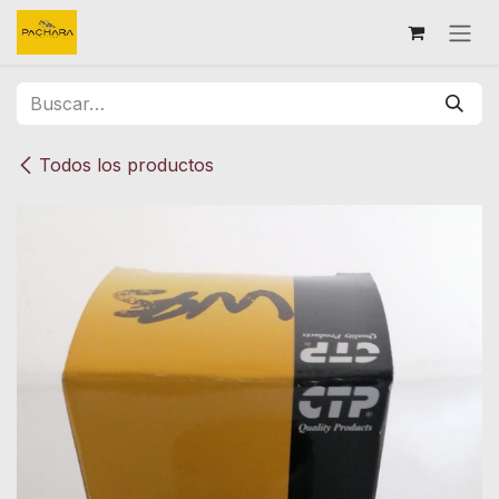
Ir al contenido
Todos los productos