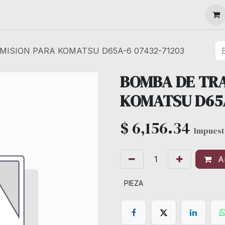
MAQUINARIA
ISION PARA KOMATSU D65A-6 07432-71203
BOMBA DE TR
KOMATSU D65A
$
6,156.34
Impuest
Añ
PIEZA