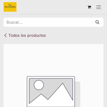
Ir al contenido
Todos los productos