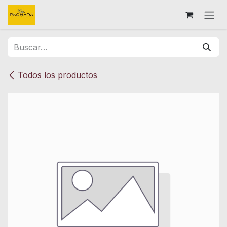
Ir al contenido
Todos los productos