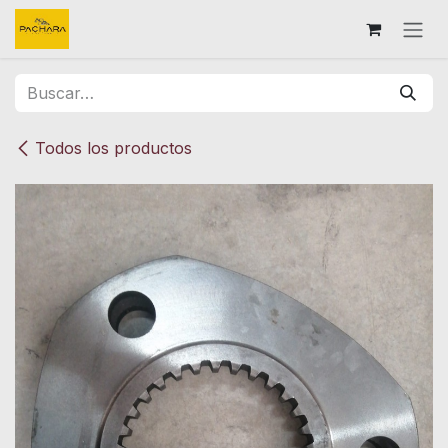
Ir al contenido
Todos los productos