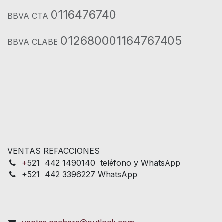
0116476740
BBVA CTA
012680001164767405
BBVA CLABE
VENTAS REFACCIONES
+
521 442 1490140 teléfono y WhatsApp
+521 442 3396227 WhatsApp
ventas.pachara@outlook.com