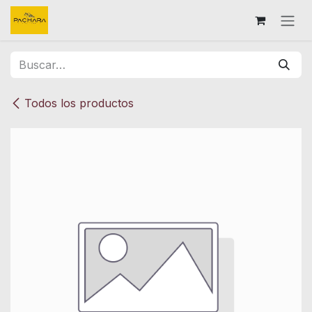
Ir al contenido
Todos los productos