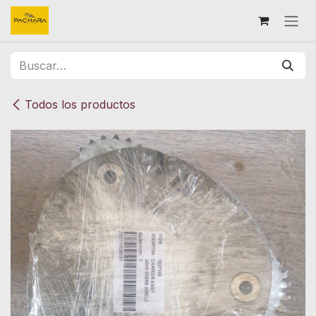
Ir al contenido
Todos los productos