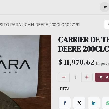
MAQUINARIA
SITO PARA JOHN DEERE 200CLC 1027161
CARRIER DE T
DEERE 200CLC 
$
11,970.62
Impues
Añ
PIEZA