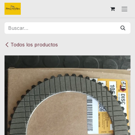
Ir al contenido
Todos los productos