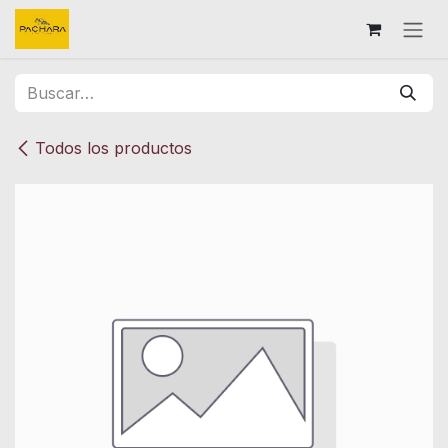
Ir al contenido
Todos los productos