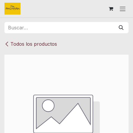
Ir al contenido
Todos los productos