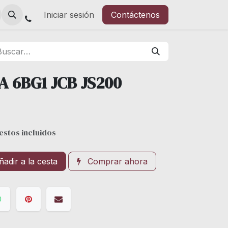
Iniciar sesión
Contáctenos
 6BG1 JCB JS200
stos incluidos
adir a la cesta
Comprar ahora