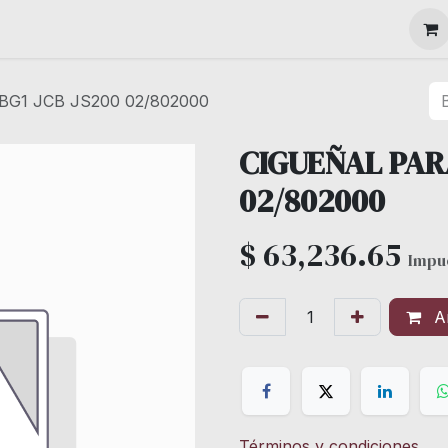
MAQUINARIA
G1 JCB JS200 02/802000
CIGUEÑAL PARA
02/802000
$
63,236.65
Impue
Añ
Términos y condiciones