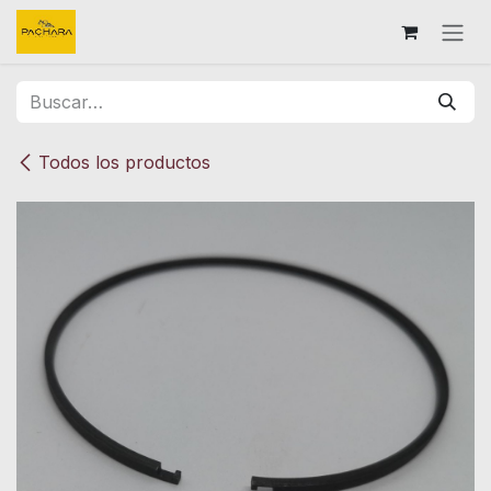
Ir al contenido
Todos los productos