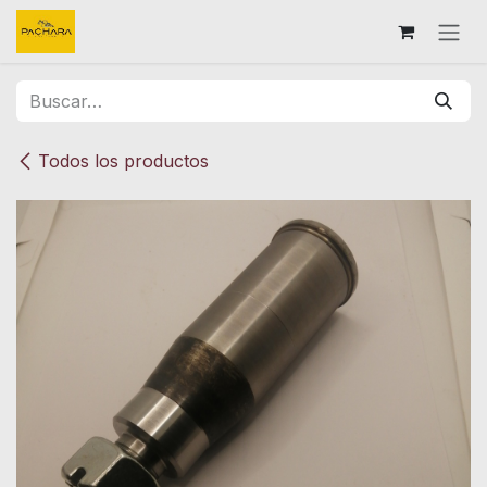
Ir al contenido
Todos los productos