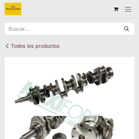
Ir al contenido
Todos los productos