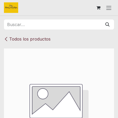
Ir al contenido
Todos los productos