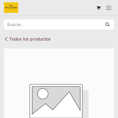
Ir al contenido
Todos los productos