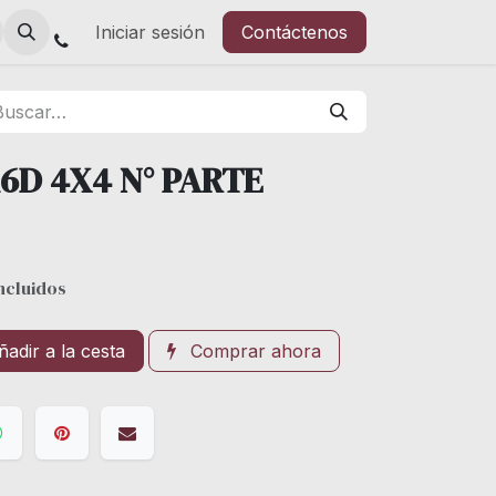
Iniciar sesión
Contáctenos
6D 4X4 N° PARTE
ncluidos
adir a la cesta
Comprar ahora