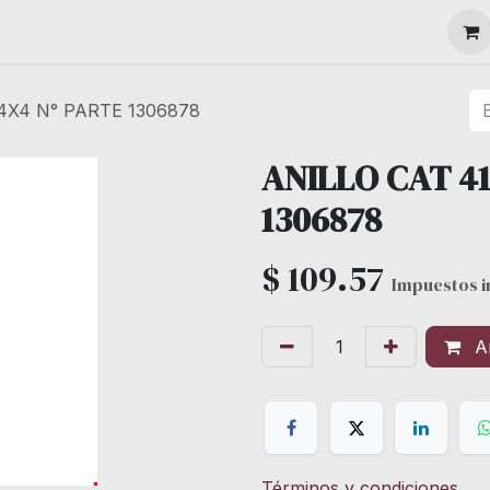
MAQUINARIA
4X4 N° PARTE 1306878
ANILLO CAT 41
1306878
$
109.57
Impuestos i
Añ
Términos y condiciones