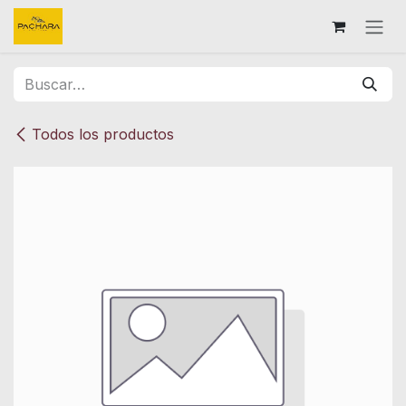
Ir al contenido
Todos los productos