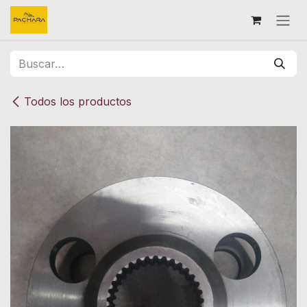
Ir al contenido
Todos los productos