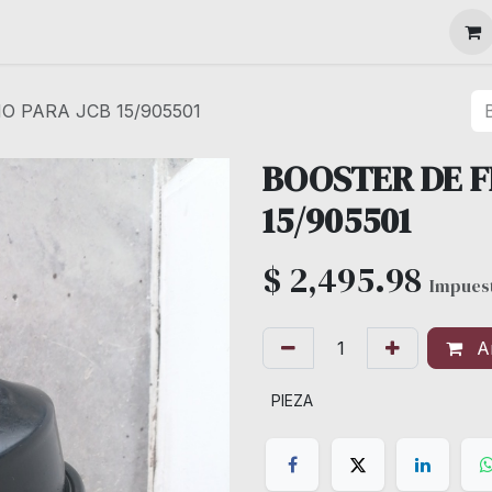
MAQUINARIA
O PARA JCB 15/905501
BOOSTER DE F
15/905501
$
2,495.98
Impuest
Añ
PIEZA