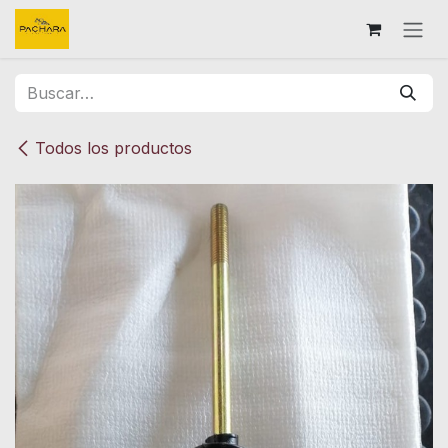
Ir al contenido
Todos los productos