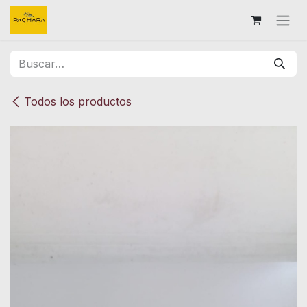
Ir al contenido
Todos los productos