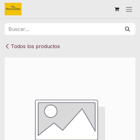
Ir al contenido
Todos los productos