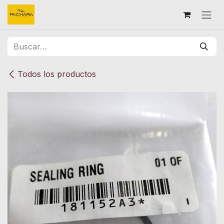
Ir al contenido
Todos los productos