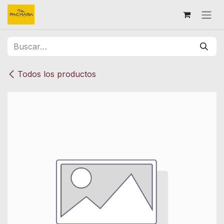
Ir al contenido
Todos los productos