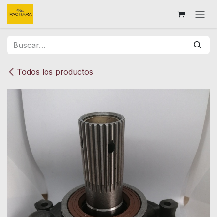
Ir al contenido
Todos los productos