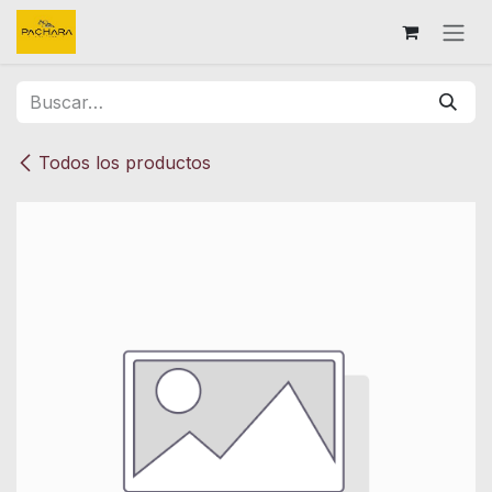
Ir al contenido
Todos los productos