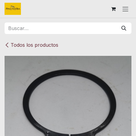
Ir al contenido
Todos los productos