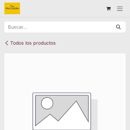
Ir al contenido
Todos los productos