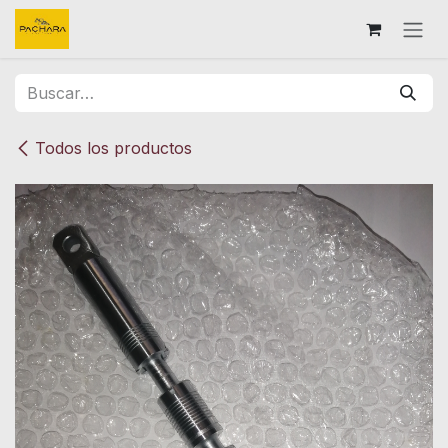
Ir al contenido
Todos los productos