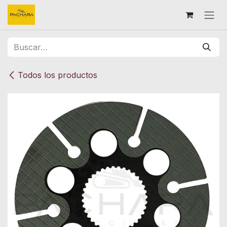
Ir al contenido
Todos los productos