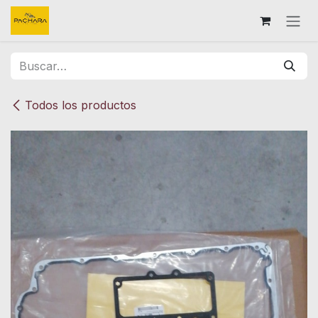
Ir al contenido
Todos los productos