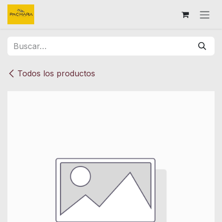
Ir al contenido
Todos los productos