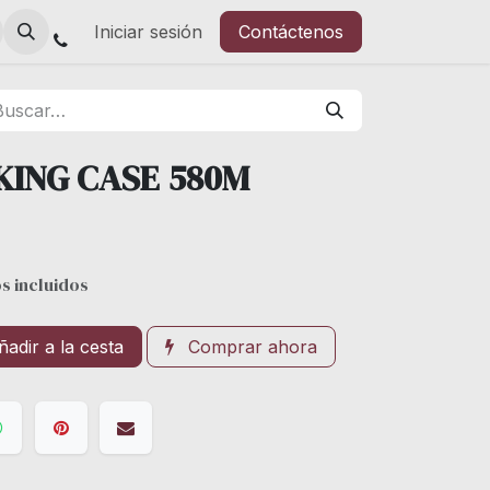
Iniciar sesión
Contáctenos
KING CASE 580M
s incluidos
adir a la cesta
Comprar ahora