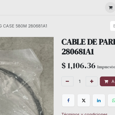
MAQUINARIA
G CASE 580M 280681A1
CABLE DE PAR
280681A1
$
1,106.36
Impuesto
Añ
Términos y condiciones