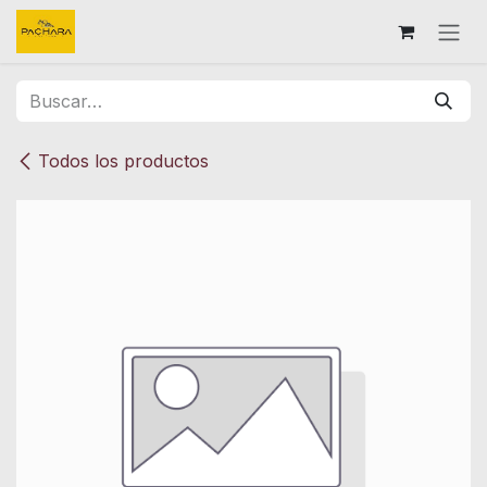
Ir al contenido
Todos los productos