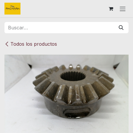
Ir al contenido
Todos los productos