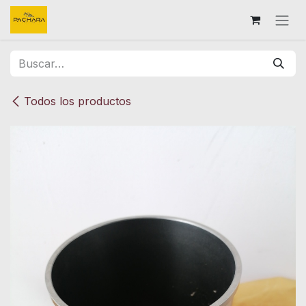
Ir al contenido
Todos los productos