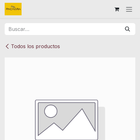
Ir al contenido
Todos los productos