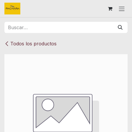
Ir al contenido
Todos los productos