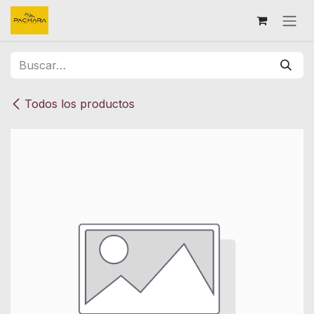
Ir al contenido
Todos los productos