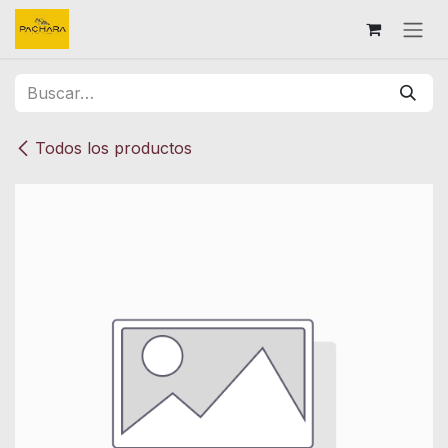
Ir al contenido
Todos los productos