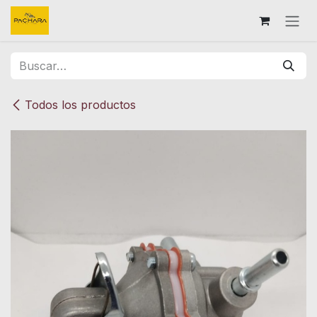
Ir al contenido
Todos los productos