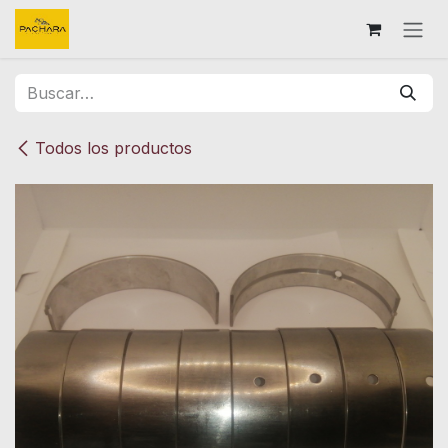
Ir al contenido
Todos los productos