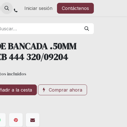
Iniciar sesión
Contáctenos
DE BANCADA .50MM
CB 444 320/09204
os incluidos
adir a la cesta
Comprar ahora