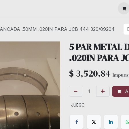
MAQUINARIA
ANCADA .50MM .020IN PARA JCB 444 320/09204
5 PAR METAL 
.020IN PARA J
$
3,520.84
Impuest
Añ
JUEGO